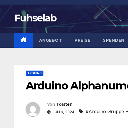
Zum
Inhalt
Fuhselab
springen
ANGEBOT
PREISE
SPENDEN
ARDUINO
Arduino Alphanume
Von
Torsten
#Arduino Gruppe P
JULI 9, 2024