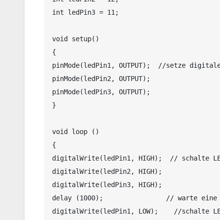
int ledPin3 = 11;

void setup()

{

pinMode(ledPin1, OUTPUT);  //setze digitale
pinMode(ledPin2, OUTPUT);

pinMode(ledPin3, OUTPUT);

}

void loop ()

{

digitalWrite(ledPin1, HIGH);  // schalte LE
digitalWrite(ledPin2, HIGH);

digitalWrite(ledPin3, HIGH);

delay (1000);                // warte eine 
digitalWrite(ledPin1, LOW);    //schalte LE