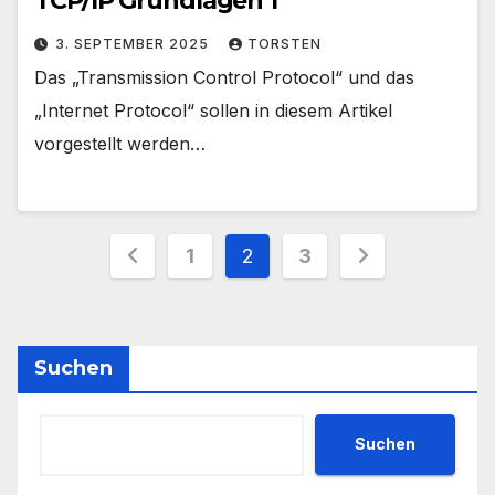
TCP/IP Grundlagen 1
3. SEPTEMBER 2025
TORSTEN
Das „Transmission Control Protocol“ und das
„Internet Protocol“ sollen in diesem Artikel
vorgestellt werden…
Seitennummerierung
1
2
3
der
Beiträge
Suchen
Suchen